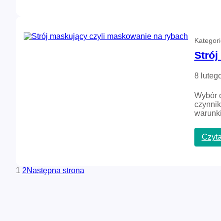
Kategor
Strój
8 luteg
Wybór o
czynnik
warunk
Czyta
1
2
Następna strona