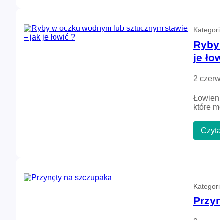
Kategor
Ryby
je ło
2 czerw
Łowieni
które m
Czyta
Kategor
Przy