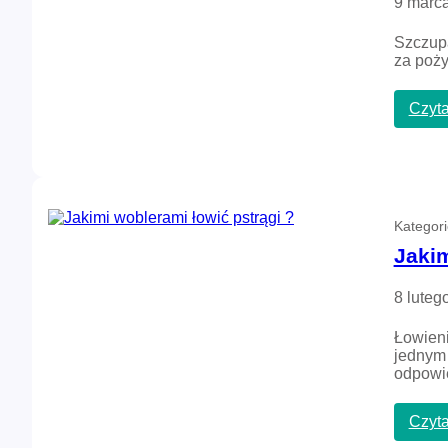
9 marca
Szczupa
za poży
Czyta
Kategor
Jakim
8 luteg
Łowieni
jednym 
odpowi
Czyta