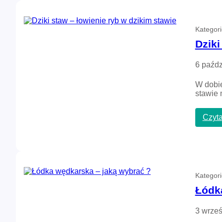
Kategor
Dziki
6 paźdz
W dobie
stawie 
Czyta
Kategor
Łódk
3 wrześ