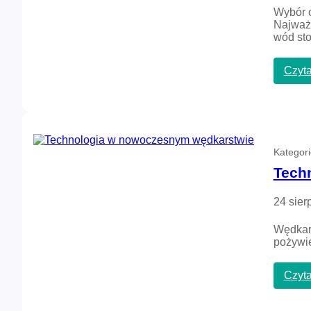
Wybór o
Najważn
wód st
Czyta
Kategor
Tech
24 sier
Wędkars
pożywie
Czyta