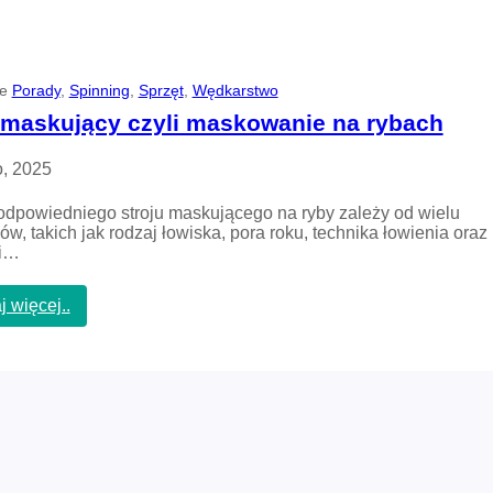
a
a
j
k
a
i
k
m
j
i
ie
Porady
, 
Spinning
, 
Sprzęt
, 
Wędkarstwo
e
w
ł
 maskujący czyli maskowanie na rybach
o
o
b
w
l
o, 2025
i
e
ć
r
dpowiedniego stroju maskującego na ryby zależy od wielu
?
a
ów, takich jak rodzaj łowiska, pora roku, technika łowienia oraz
m
i…
i
ł
:
j więcej..
o
S
w
t
i
r
ć
ó
p
j
s
m
t
a
r
s
ą
k
g