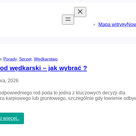
Mapa witryny
Now
ie
Porady
, 
Sprzęt
, 
Wędkarstwo
od wędkarski – jak wybrać ?
nia, 2026
dpowiedniego rod poda to jedna z kluczowych decyzji dla
a karpiowego lub gruntowego, szczególnie gdy łowienie odby
:
j więcej..
R
o
d