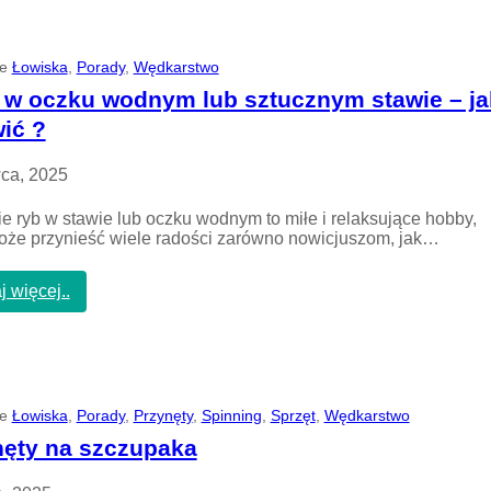
c
w
h
y
n
b
o
ie
Łowiska
, 
Porady
, 
Wędkarstwo
r
l
a
 w oczku wodnym lub sztucznym stawie – ja
o
ć
g
wić ?
?
i
a
ca, 2025
w
n
o
e ryb w stawie lub oczku wodnym to miłe i relaksujące hobby,
w
oże przynieść wiele radości zarówno nowicjuszom, jak…
o
c
:
j więcej..
z
R
e
y
s
b
n
y
y
w
m
o
ie
Łowiska
, 
w
Porady
, 
Przynęty
, 
Spinning
, 
Sprzęt
, 
Wędkarstwo
c
ę
nęty na szczupaka
z
d
k
k
u