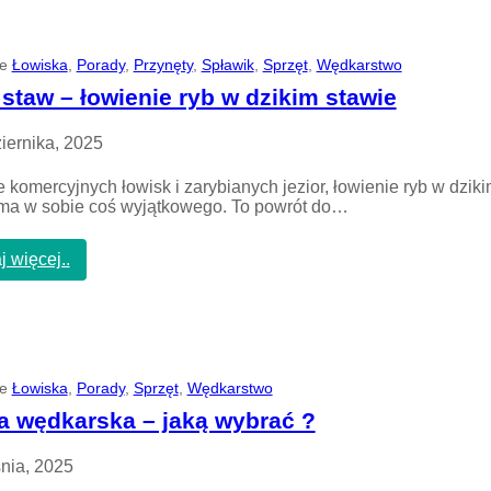
p
o
d
ie
Łowiska
, 
Porady
, 
Przynęty
, 
Spławik
, 
Sprzęt
, 
Wędkarstwo
w
ę
 staw – łowienie ryb w dzikim stawie
d
k
iernika, 2025
a
r
 komercyjnych łowisk i zarybianych jezior, łowienie ryb w dzik
s
ma w sobie coś wyjątkowego. To powrót do…
k
i
–
:
j więcej..
j
D
a
z
k
i
w
k
y
i
b
s
ie
Łowiska
, 
r
Porady
, 
Sprzęt
, 
Wędkarstwo
t
a
a
a wędkarska – jaką wybrać ?
ć
w
?
–
nia, 2025
ł