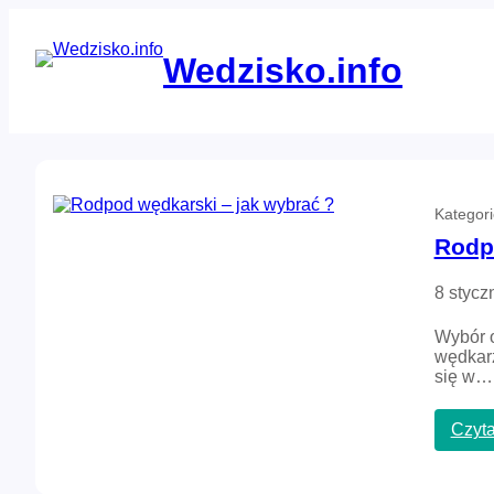
Przejdź
do
treści
Wedzisko.info
Kategor
Rodp
8 stycz
Wybór o
wędkarz
się w…
Czyta