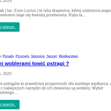
, 2025
a
w
r
o
s
k ( łac. Esox Lucius ) to ryba drapieżna, której codzienna pogo
d
t
wieniem staje się kwestią przetrwania. Ryba ta…
n
w
y
i
m
:
j więcej..
e
l
P
u
r
b
z
s
y
z
n
t
ę
ie
Porady
, 
Przynęty
, 
Spinning
, 
Sprzęt
, 
Wędkarstwo
u
t
c
y
i woblerami łowić pstrągi ?
z
n
n
a
o, 2025
y
s
m
z
e pstrągów to prawdziwa przyjemność dla każdego wędkarza, 
s
c
z najlepszych narzędzi do ich złowienia są woblery. Wybór
t
z
edniego…
a
u
w
p
i
a
:
j więcej..
e
k
J
–