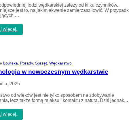
o
dpowiedniej łodzi wędkarskiej zależy od kilku czynników.
w
iejsze jest to, na jakim akwenie zamierzasz łowić. W przypad
i
ojących,…
e
n
i
:
j więcej..
e
Ł
r
ó
y
d
b
k
w
a
d
w
ie
Łowiska
, 
z
Porady
, 
Sprzęt
, 
Wędkarstwo
ę
i
d
nologia w nowoczesnym wędkarstwie
k
k
i
a
pnia, 2025
m
r
s
s
t
two od wieków jest nie tylko sposobem na zdobywanie
k
a
nia, lecz także formą relaksu i kontaktu z naturą. Dziś jednak,
a
w
–
i
j
:
j więcej..
e
a
T
k
e
ą